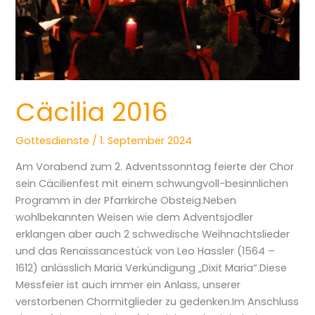
Cäcilia 2016
Gottesdienste
/
1. September 2024
Am Vorabend zum 2. Adventssonntag feierte der Chor
sein Cäcilienfest mit einem schwungvoll-besinnlichen
Programm in der Pfarrkirche Obsteig.Neben
wohlbekannten Weisen wie dem Adventsjodler
erklangen aber auch 2 schwedische Weihnachtslieder
und das Renaissancestück von Leo Hassler (1564 –
1612) anlässlich Mariä Verkündigung „Dixit Maria“.Diese
Messfeier ist auch immer ein Anlass, unserer
verstorbenen Chormitglieder zu gedenken.Im Anschluss