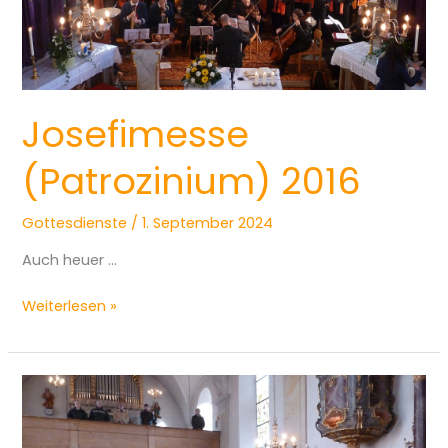
Josefimesse
(Patrozinium) 2016
Gottesdienste
/
1. September 2024
Auch heuer …
Weiterlesen »
Dreikönigsmesse
2016