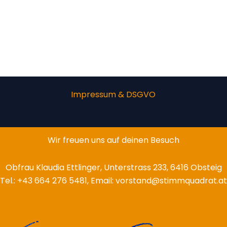
Impressum & DSGVO
Wir freuen uns auf deinen Besuch
Obfrau Klaudia Ettlinger, Unterstrass 233, 6416 Obsteig
Tel.: +43 664 276 5481, Email: vorstand@stimmquadrat.at